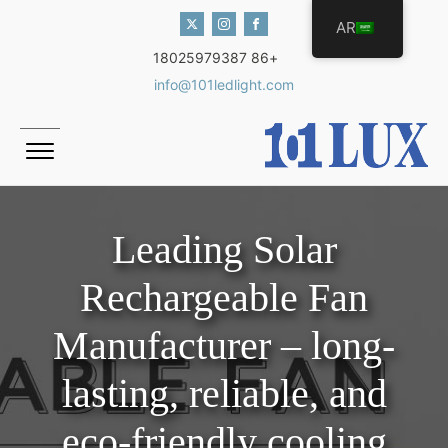
AR
+86 18025979387
info@101ledlight.com
Leading Solar
Rechargeable Fan
Manufacturer – long-
lasting, reliable, and
eco-friendly cooling