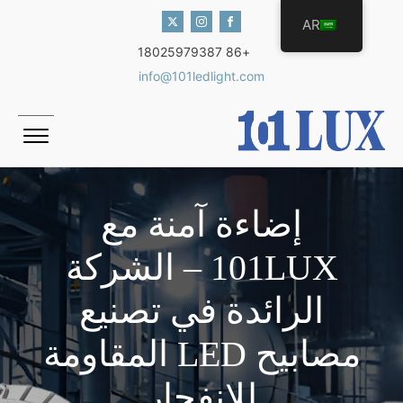
AR
+86 18025979387
info@101ledlight.com
إضاءة آمنة مع
101LUX – الشركة
الرائدة في تصنيع
مصابيح LED المقاومة
للانفجار