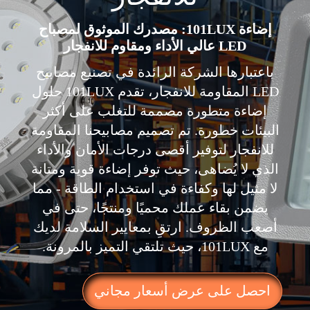
إضاءة 101LUX: مصدرك الموثوق لمصباح
LED عالي الأداء ومقاوم للانفجار
باعتبارها الشركة الرائدة في تصنيع مصابيح
LED المقاومة للانفجار، تقدم 101LUX حلول
إضاءة متطورة مصممة للتغلب على أكثر
البيئات خطورة. تم تصميم مصابيحنا المقاومة
للانفجار لتوفير أقصى درجات الأمان والأداء
الذي لا يُضاهى، حيث توفر إضاءة قوية ومتانة
لا مثيل لها وكفاءة في استخدام الطاقة - مما
يضمن بقاء عملك محميًا ومنتجًا، حتى في
أصعب الظروف. ارتقِ بمعايير السلامة لديك
مع 101LUX، حيث تلتقي التميز بالمرونة.
احصل على عرض أسعار مجاني