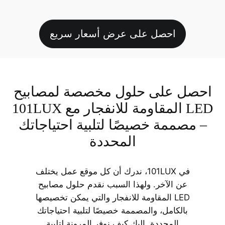
احصل على عرض أسعار سريع
احصل على حلول مخصصة لمصابيح
LED المقاومة للانفجار مع 101LUX
– مصممة خصيصًا لتلبية احتياجاتك
المحددة
في 101LUX، ندرك أن كل موقع عمل يختلف
عن الآخر. ولهذا السبب نقدم حلول مصابيح
LED المقاومة للانفجار والتي يمكن تخصيصها
بالكامل، والمصممة خصيصًا لتلبية احتياجاتك
المحددة. إليك كيف نوفر المرونة لتلبية