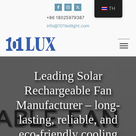
TH
+86 18025979387
info@101ledlight.com
Leading Solar
Rechargeable Fan
Manufacturer – long-
lasting, reliable, and
eco-friendly cooling