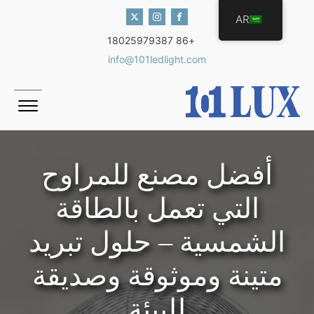
AR
+86 18025979387
info@101ledlight.com
أفضل مصنع للمراوح
التي تعمل بالطاقة
الشمسية – حلول تبريد
متينة وموثوقة وصديقة
للبيئة