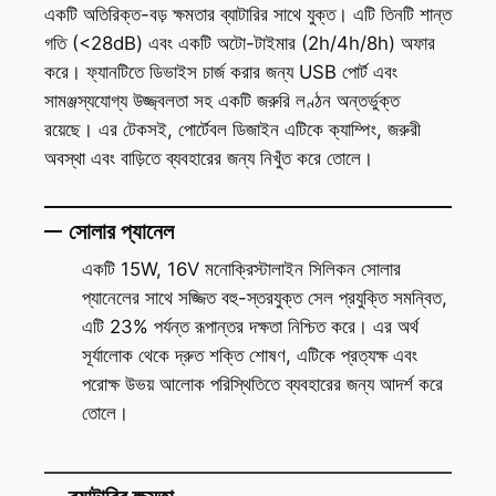
একটি অতিরিক্ত-বড় ক্ষমতার ব্যাটারির সাথে যুক্ত। এটি তিনটি শান্ত
গতি (<28dB) এবং একটি অটো-টাইমার (2h/4h/8h) অফার
করে। ফ্যানটিতে ডিভাইস চার্জ করার জন্য USB পোর্ট এবং
সামঞ্জস্যযোগ্য উজ্জ্বলতা সহ একটি জরুরি লণ্ঠন অন্তর্ভুক্ত
রয়েছে। এর টেকসই, পোর্টেবল ডিজাইন এটিকে ক্যাম্পিং, জরুরী
অবস্থা এবং বাড়িতে ব্যবহারের জন্য নিখুঁত করে তোলে।
সোলার প্যানেল
একটি 15W, 16V মনোক্রিস্টালাইন সিলিকন সোলার
প্যানেলের সাথে সজ্জিত বহু-স্তরযুক্ত সেল প্রযুক্তি সমন্বিত,
এটি 23% পর্যন্ত রূপান্তর দক্ষতা নিশ্চিত করে। এর অর্থ
সূর্যালোক থেকে দ্রুত শক্তি শোষণ, এটিকে প্রত্যক্ষ এবং
পরোক্ষ উভয় আলোক পরিস্থিতিতে ব্যবহারের জন্য আদর্শ করে
তোলে।