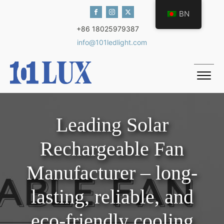
BN
+86 18025979387
info@101ledlight.com
Leading Solar
Rechargeable Fan
Manufacturer – long-
lasting, reliable, and
eco-friendly cooling