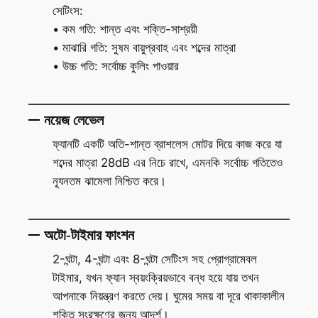
সেটিংস:
• কম গতি: শান্ত এবং শক্তি-সাশ্রয়ী
• মাঝারি গতি: সুষম বায়ুপ্রবাহ এবং শব্দের মাত্রা
• উচ্চ গতি: সর্বোচ্চ কুলিং পাওয়ার
নয়েজ লেভেল
ফ্যানটি একটি অতি-শান্ত ব্রাশলেস মোটর দিয়ে কাজ করে যা
শব্দের মাত্রা 28dB এর নিচে রাখে, এমনকি সর্বোচ্চ গতিতেও
ন্যূনতম ঝামেলা নিশ্চিত করে।
অটো-টাইমার ফাংশন
2-ঘন্টা, 4-ঘন্টা এবং 8-ঘন্টা সেটিংস সহ প্রোগ্রামেবল
টাইমার, যখন ফ্যান স্বয়ংক্রিয়ভাবে বন্ধ হয়ে যায় তখন
আপনাকে নিয়ন্ত্রণ করতে দেয়। ঘুমের সময় বা দূরে থাকাকালীন
শক্তি সংরক্ষণের জন্য আদর্শ।