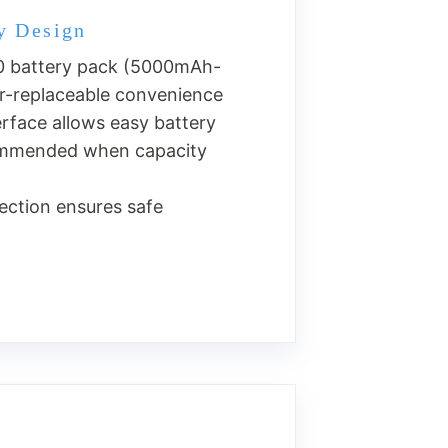
y Design
0 battery pack (5000mAh-
r-replaceable convenience
erface allows easy battery
ommended when capacity
ection ensures safe