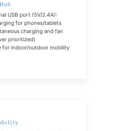
 Hub
ional USB port (5V/2.4A):
ing for phones/tablets
aneous charging and fan
er prioritized)
 for indoor/outdoor mobility
bility