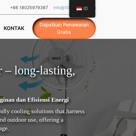
+86 18025979387
info@101ledlight.com
ID
Dapatkan Penawaran
KONTAK
Gratis
– long-lasting,
nan dan Efisiensi Energi
dly cooling solutions that harness
nd outdoor use, offering a
age.