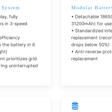
 System
Modular Batter
ay, fully
• Detachable 1865
ns in 3-speed
31200mAh) for use
• Standardized int
fficiency
replacement (rec
 the battery in 6
drops below 50%)
ght)
• Anti-reverse prot
t prioritizes grid
replacement
ing uninterrupted