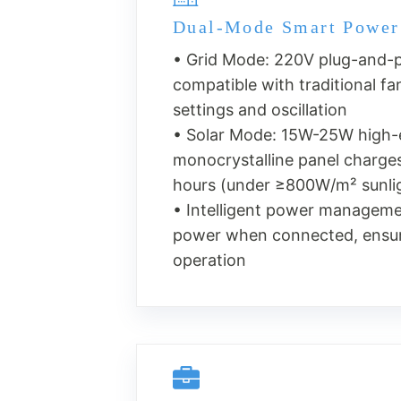
Dual-Mode Smart Power
• Grid Mode: 220V plug-and-pl
compatible with traditional fa
settings and oscillation
• Solar Mode: 15W-25W high-e
monocrystalline panel charges
hours (under ≥800W/m² sunli
• Intelligent power managemen
power when connected, ensur
operation