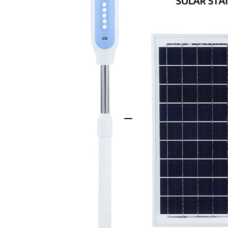
Dilengkapi dengan pan
16V yang memiliki tekn
memastikan efisiensi 
penyerapan energi dar
sehingga ideal untuk
langsung maupun tid
Kapasitas Baterai
Didukung oleh baterai
dapat beroperasi hin
daya, tergantung pad
terisi penuh hanya d
langsung, sehingga d
pemadaman listrik atau 