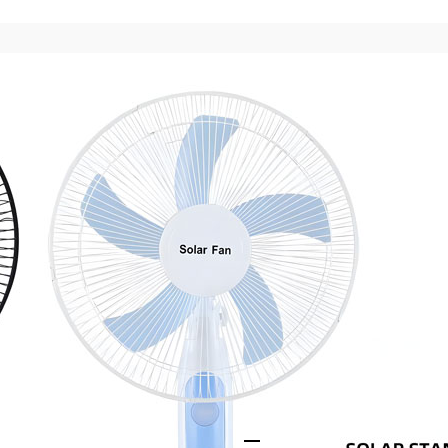
What Sets Our So
Apart for Your Bu
Kipas Angin Berdiri Tenag
15W, 16V dengan efisiens
berkapasitas ekstra besa
Kipas angin ini menawark
dan pengatur waktu otomati
dilengkapi port USB untu
darurat dengan tingkat k
Desainnya yang tahan la
untuk berkemah, keadaan
Panel Surya