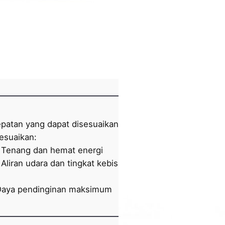
tung pada kecepatan kipas:
 Hingga 14 jam
 Hingga 8 jam
Hingga 4 jam
patan yang dapat disesuaikan untuk
esuaikan:
 Tenang dan hemat energi
Aliran udara dan tingkat kebisingan
 Daya pendinginan maksimum