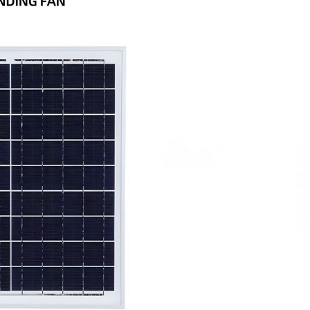
el surya silikon monokristalin 15W,
ologi sel berlapis-lapis, panel ini
konversi hingga 23%. Ini berarti
i sinar matahari lebih cepat,
 digunakan dalam kondisi cahaya
ak langsung.
 berkapasitas ekstra besar, yang
gga 14 jam dengan sekali pengisian
a pengaturan kecepatan. Baterai
alam 6 jam di bawah sinar matahari
apat digunakan lebih lama selama
situasi di luar jaringan listrik.