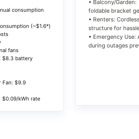
• Balcony/Garden: 
nnual consumption
foldable bracket g
• Renters: Cordles
onsumption (~$1.6*)
structure for hassl
sts
• Emergency Use: 
y
during outages pre
nal fans
 $8.3 battery
 Fan: $9.9
e, $0.09/kWh rate