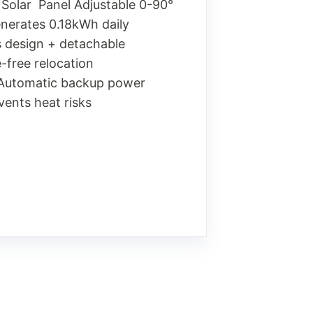
Solar Panel Adjustable 0-90°
enerates 0.18kWh daily
s design + detachable
e-free relocation
Automatic backup power
vents heat risks