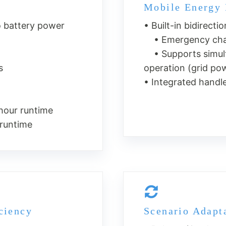
Mobile Energy
o battery power
• Built-in bidirect
• Emergency charg
• Supports simult
s
operation (grid pow
• Integrated handle
our runtime
runtime
iciency
Scenario Adapta