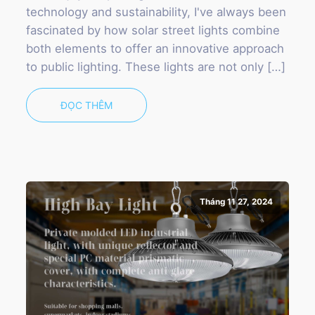
technology and sustainability, I've always been
fascinated by how solar street lights combine
both elements to offer an innovative approach
to public lighting. These lights are not only […]
ĐỌC THÊM
Tháng 11 27, 2024