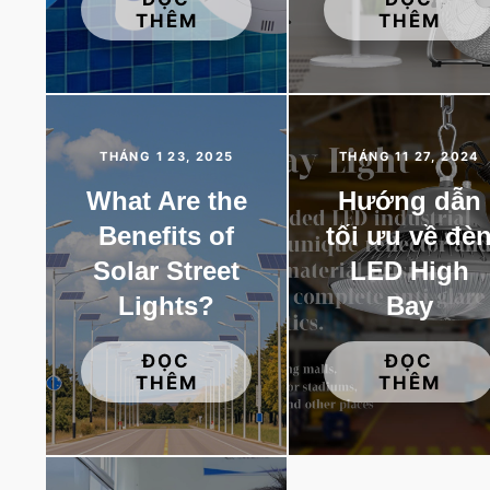
THÊM
THÊM
THÁNG 1 23, 2025
THÁNG 11 27, 2024
What Are the
Hướng dẫn
Benefits of
tối ưu về đè
Solar Street
LED High
Lights?
Bay
ĐỌC
ĐỌC
THÊM
THÊM