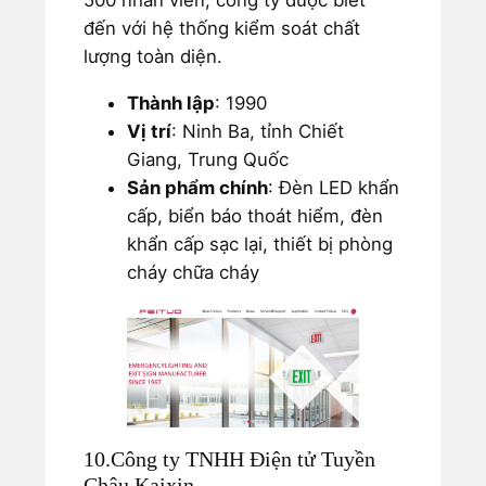
500 nhân viên, công ty được biết
đến với hệ thống kiểm soát chất
lượng toàn diện.
Thành lập
: 1990
Vị trí
: Ninh Ba, tỉnh Chiết
Giang, Trung Quốc
Sản phẩm chính
: Đèn LED khẩn
cấp, biển báo thoát hiểm, đèn
khẩn cấp sạc lại, thiết bị phòng
cháy chữa cháy
10.Công ty TNHH Điện tử Tuyền
Châu Kaixin