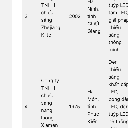
Hải
TNHH
tuýp LED
Ninh,
chiếu
tấm LED
3
2002
tỉnh
sáng
giải phá
Chiết
Zhejiang
chiếu
Giang
Klite
sáng
thông
minh
Đèn
chiếu
sáng
Công ty
khẩn cấ
TNHH
Hạ
LED,
chiếu
Môn,
bóng đè
sáng
4
1975
tỉnh
LED, đè
năng
Phúc
tuýp LED
lượng
Kiến
hệ thốn
Xiamen