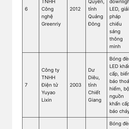
TNHH
Quyến,
downlig
6
Công
2012
tỉnh
LED, giải
nghệ
Quảng
pháp
Greenriy
Đông
chiếu
sáng
thông
minh
Bóng đè
LED khẩ
Công ty
Dư
cấp, biể
TNHH
Diêu,
báo thoá
7
Điện tử
2003
tỉnh
hiểm, b
Yuyao
Chiết
nguồn
Lixin
Giang
khẩn cấp
báo chá
Bóng đè