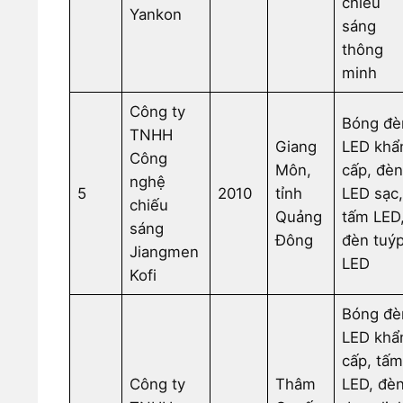
chiếu
Yankon
sáng
thông
minh
Công ty
Bóng đè
TNHH
Giang
LED khẩ
Công
Môn,
cấp, đè
nghệ
5
2010
tỉnh
LED sạc
chiếu
Quảng
tấm LED
sáng
Đông
đèn tuý
Jiangmen
LED
Kofi
Bóng đè
LED khẩ
cấp, tấ
Công ty
Thâm
LED, đè