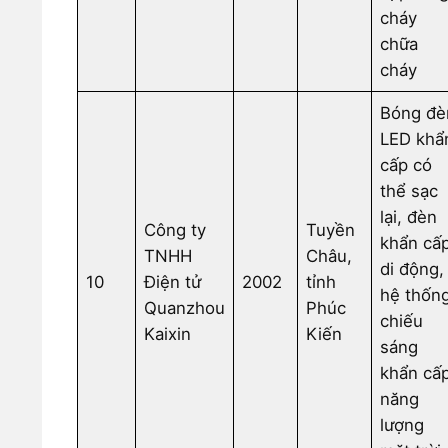
cháy
chữa
cháy
Bóng đè
LED khẩ
cấp có
thể sạc
lại, đèn
Công ty
Tuyền
khẩn cấ
TNHH
Châu,
di động,
10
Điện tử
2002
tỉnh
hệ thốn
Quanzhou
Phúc
chiếu
Kaixin
Kiến
sáng
khẩn cấ
năng
lượng