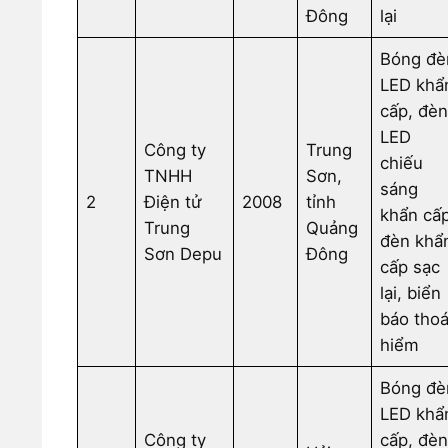
Đông
lại
Bóng đè
LED khẩ
cấp, đè
LED
Công ty
Trung
chiếu
TNHH
Sơn,
sáng
2
Điện tử
2008
tỉnh
khẩn cấp
Trung
Quảng
đèn khẩ
Sơn Depu
Đông
cấp sạc
lại, biển
báo thoá
hiểm
Bóng đè
LED khẩ
Công ty
cấp, đè