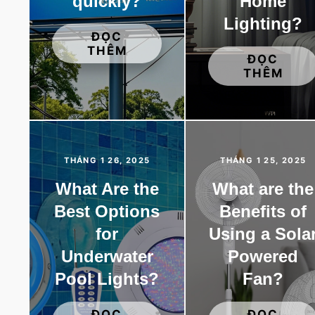
quickly?
Home
Lighting?
ĐỌC
THÊM
ĐỌC
THÊM
THÁNG 1 26, 2025
THÁNG 1 25, 2025
What Are the
What are the
Best Options
Benefits of
for
Using a Sola
Underwater
Powered
Pool Lights?
Fan?
ĐỌC
ĐỌC