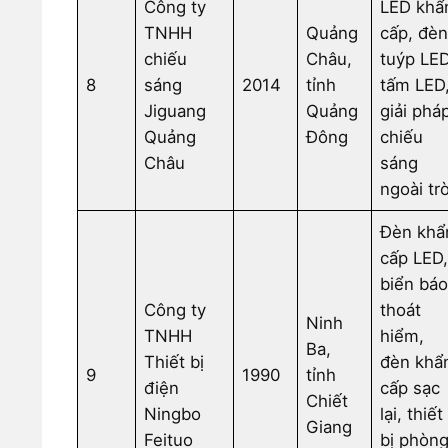
Công ty
LED khẩ
TNHH
Quảng
cấp, đè
chiếu
Châu,
tuýp LED
8
sáng
2014
tỉnh
tấm LED
Jiguang
Quảng
giải phá
Quảng
Đông
chiếu
Châu
sáng
ngoài trờ
Đèn khẩ
cấp LED
biển bá
Công ty
thoát
Ninh
TNHH
hiểm,
Ba,
Thiết bị
đèn khẩ
9
1990
tỉnh
điện
cấp sạc
Chiết
Ningbo
lại, thiết
Giang
Feituo
bị phòn