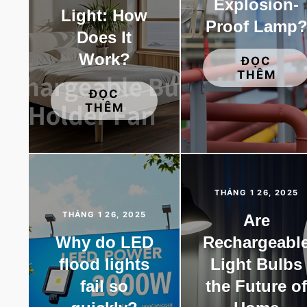
Explosion-
Light: How
Proof Lamp
Does It
Work?
ĐỌC
THÊM
ĐỌC
THÊM
THÁNG 1 26, 2025
THÁNG 1 26, 2025
Are
Why do LED
Rechargeabl
flood lights
Light Bulbs
fail so
the Future o