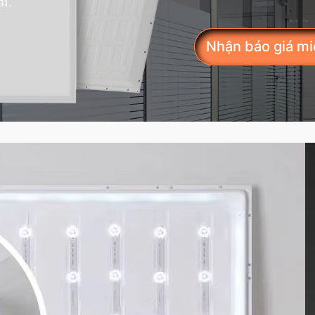
ài.
Nhận báo giá mi
Điểm gì tạo nên s
màn hình phẳng c
doanh nghiệp của
Là nhà sản xuất đèn LED 
cấp các giải pháp chiếu s
nhu cầu ngày càng tăng c
lý do chính khiến tấm LED