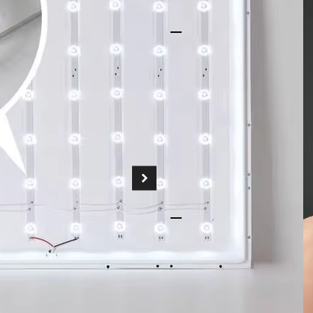
Hiệu quả ánh sáng vư
Đèn LED màn hình ph
nghệ tiên tiến
Công 
phát sáng cao hơn. Á
toàn bộ tấm pin, loại
đồng đều, đồng thời 
này khiến chúng tôi 
phẳng cho các doanh 
Độ bền và khả năng q
Được chế tạo bằng vậ
của chúng tôi đảm bảo
của đèn. Thiết kế bền
trạng ố vàng hoặc co