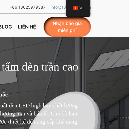
+86 18025979387
info@101ledlight.com
VI
Nhận báo giá
BLOG
LIÊN HỆ
miễn phí
tấm đèn trần cao
uốc
xuất đèn LED high bay chất lượng
 thương mại và bán lẻ. Cho dù bạn
ợc thiết kế để cung cấp khả năng