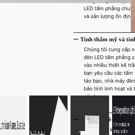
sáng đáng tin cậy, lâ
LED tấm phẳng chuyên
và sản lượng ổn định
Tính thẩm mỹ và tính
Chúng tôi cung cấp n
đèn LED tấm phẳng củ
vào nhiều thiết kế t
bạn yêu cầu các tấm 
táo bạo, nhà máy đè
bảo tính linh hoạt và
của bạn.
Hiệu quả về chi phí v
Được thiết kế với mạc