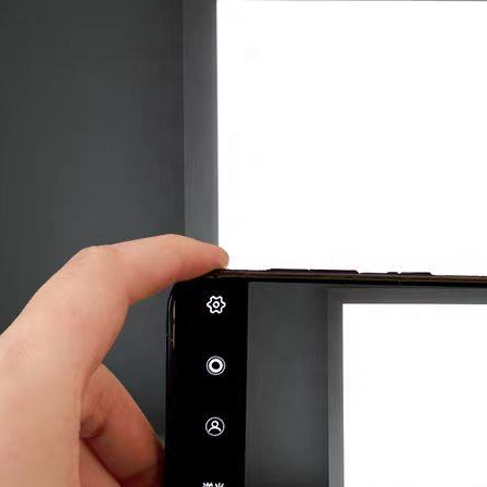
ợt trội với công nghệ đèn nền
ẳng của chúng tôi tận dụng công
nghệ đèn nền
, đảm bảo hiệu suất
nh sáng được khuếch tán đều trên
 bỏ bóng tối và cung cấp ánh sáng
sử dụng năng lượng tối thiểu. Điều
trở thành nhà cung cấp đèn LED tấm
nghiệp có ý thức về năng lượng.
uản lý nhiệt vượt trội
t liệu chất lượng cao, tấm đèn LED
 tản nhiệt tối ưu, kéo dài tuổi thọ
 bỉ của chúng tôi ngăn ngừa tình
ng vênh, mang lại hiệu suất chiếu