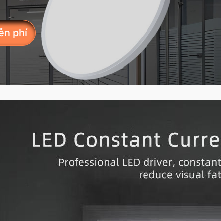
ễn phí
ự khác biệt cho đèn LED
ủa chúng tôi dành cho
 bạn?
tấm phẳng hàng đầu, chúng tôi cung
áng tiên tiến được thiết kế để đáp ứng
ủa các doanh nghiệp. Sau đây là năm
 của chúng tôi nổi bật: