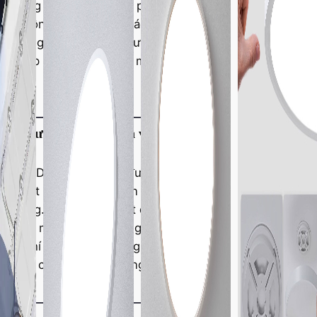
chúng tôi cung cấp chi phí bảo trì
hoạt động kéo dài. Hợp tác với nhà
m phẳng đáng tin cậy như 101LUX có
ải pháp tiết kiệm chi phí mang lại giá
năng lượng, thân thiện với môi
sáng LED của chúng tôi được thiết kế
 dụng ít hơn tới 70% điện năng so với
n thống. Là nhà sản xuất đèn LED
bảo vệ môi trường, chúng tôi giúp các
ng khí thải carbon trong khi vẫn tận
 sáng cao, tiết kiệm năng lượng.