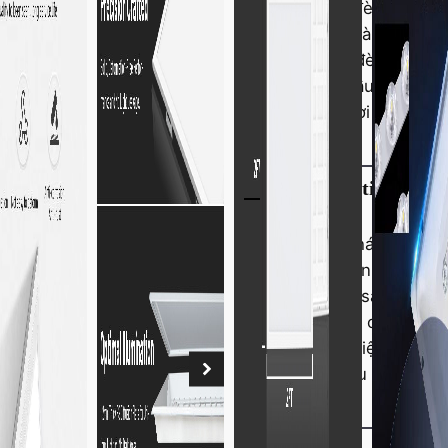
hơn, tấm đèn LED của 
thấp hơn và tuổi thọ 
cung cấp đèn LED tấ
nghĩa là đầu tư vào gi
trị theo thời gian.
Công nghệ tiết kiệm 
trường
Các giải pháp chiếu 
với tính bền vững, sử
đèn chiếu sáng truyề
tấm phẳng có ý thức 
doanh nghiệp giảm lượ
hưởng hiệu suất chiếu