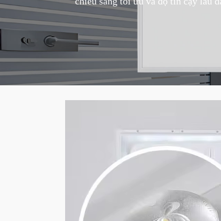
chiếu sáng tối ưu và độ tin cậy lâu d