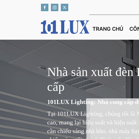
TRANG CHỦ
CÔ
Nhà sản xuất đèn 
cấp
101LUX Lighting: Nhà cung cấp đ
Tại 101LUX Lighting, chúng tôi là 
cao, mang lại hiệu suất và hiệu suấ
cần chiếu sáng nhà kho, nhà máy hay