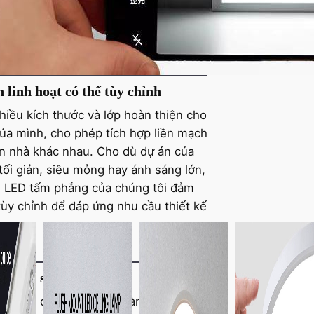
u dài. Là một nhà máy sản xuất đèn
 nghiệp, chúng tôi ưu tiên độ bền
 trong các sản phẩm của mình.
 linh hoạt có thể tùy chỉnh
hiều kích thước và lớp hoàn thiện cho
a mình, cho phép tích hợp liền mạch
rần nhà khác nhau. Cho dù dự án của
tối giản, siêu mỏng hay ánh sáng lớn,
n LED tấm phẳng của chúng tôi đảm
 tùy chỉnh để đáp ứng nhu cầu thiết kế
à hiệu suất lâu dài
h điện đơn giản và ít thành phần