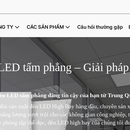
NG TY
CÁC SẢN PHẨM
Câu hỏi thường gặp
LED tấm phẳng – Giải pháp 
èn LED tấm phẳng đáng tin cậy của bạn từ Trung Q
Nhà sản xuất đèn LED High Bay hàng đầu, chuyên sản 
t năng lượng vượt trội cho các không gian công nghiệp,
 phòng tập thể dục, đèn LED high bay của chúng tôi đư