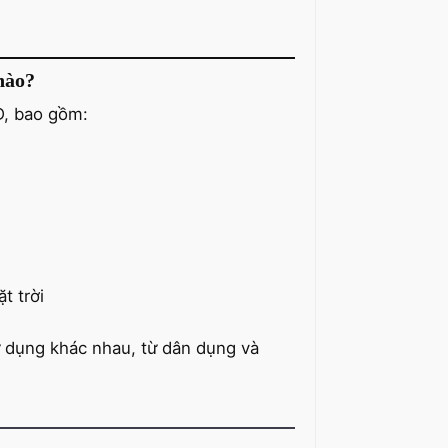
nào?
D, bao gồm:
t trời
 dụng khác nhau, từ dân dụng và