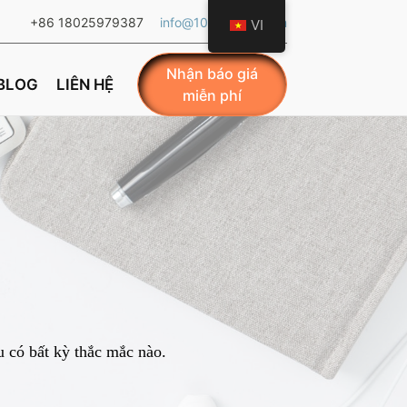
+86 18025979387
info@101ledlight.com
VI
Nhận báo giá
BLOG
LIÊN HỆ
miễn phí
u có bất kỳ thắc mắc nào.