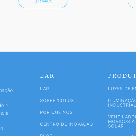
LER MAIS
LAR
PRODU
LAR
LUZES DE 
inação
SOBRE 101LUX
ILUMINAÇÃ
de e
INDUSTRIA
POR QUE NÓS
ncia,
VENTILADO
,
MOVIDOS A
CENTRO DE INOVAÇÃO
SOLAR
xo
BLOG