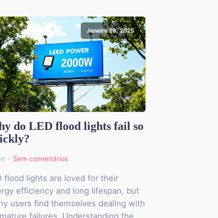
Janeiro 26, 2025
y do LED flood lights fail so
ickly?
an
Sem comentários
 flood lights are loved for their
rgy efficiency and long lifespan, but
y users find themselves dealing with
mature failures. Understanding the