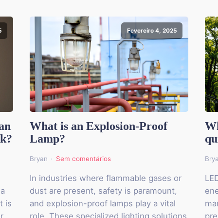
5
Fevereiro 4, 2025
an
What is an Explosion-Proof
Wh
rk?
Lamp?
qu
Bryan
Sem comentários
Bry
In industries where flammable gases or
LED
 a
dust are present, safety is paramount,
ene
t is
and explosion-proof lamps play a vital
man
r
role. These specialized lighting solutions
pre