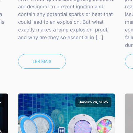
are designed to prevent ignition and
rea
a
contain any potential sparks or heat that
iss
is
could lead to an explosion. But what
man
exactly makes a lamp explosion-proof,
com
and why are they so essential in […]
fai
dur
LER MAIS
5
Janeiro 26, 2025