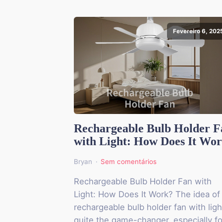
Fevereiro 6, 202
Rechargeable Bulb Holder F
with Light: How Does It Wo
Bryan
Sem comentários
Rechargeable Bulb Holder Fan with
Light: How Does It Work? The idea of
rechargeable bulb holder fan with ligh
quite the game-changer, especially fo