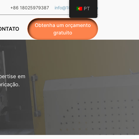
+86 18025979387
info@101ledlight.com
PT
Obtenha um orçamento
ONTATO
gratuito
pertise em
ricação.