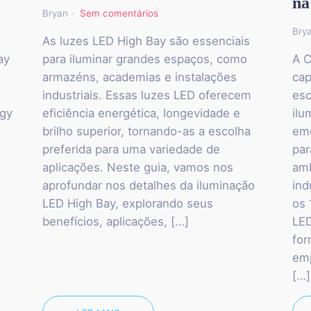
na
Bryan
Sem comentários
Bry
As luzes LED High Bay são essenciais
ay
para iluminar grandes espaços, como
A C
armazéns, academias e instalações
cap
industriais. Essas luzes LED oferecem
esc
ogy
eficiência energética, longevidade e
ilu
brilho superior, tornando-as a escolha
eme
preferida para uma variedade de
par
aplicações. Neste guia, vamos nos
amb
.
aprofundar nos detalhes da iluminação
ind
LED High Bay, explorando seus
os 
benefícios, aplicações, […]
LED
for
emp
[…]