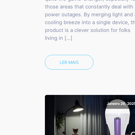
those areas that constantly deal with
power outages. By merging light and 
cooling breeze into a single device, th
product is a clever solution for folks
living in […]
LER MAIS
Janeiro 26, 202