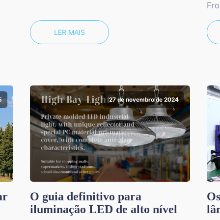
Fro
LER MAIS
5
27 de novembro de 2024
ar
O guia definitivo para
Os
iluminação LED de alto nível
lâ