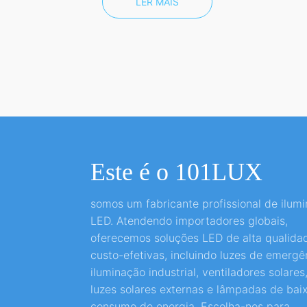
LER MAIS
Este é o 101LUX
somos um fabricante profissional de ilum
LED. Atendendo importadores globais,
oferecemos soluções LED de alta qualida
custo-efetivas, incluindo luzes de emergê
iluminação industrial, ventiladores solares
luzes solares externas e lâmpadas de bai
consumo de energia. Escolha-nos para