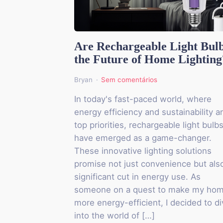
Are Rechargeable Light Bul
the Future of Home Lighting
Bryan
Sem comentários
In today's fast-paced world, where
energy efficiency and sustainability a
top priorities, rechargeable light bulb
have emerged as a game-changer.
These innovative lighting solutions
promise not just convenience but als
significant cut in energy use. As
someone on a quest to make my ho
more energy-efficient, I decided to d
into the world of […]