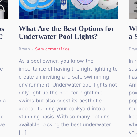
bs
What Are the Best Options for
Wh
?
Underwater Pool Lights?
a 
Bryan
Sem comentários
Bry
As a pool owner, you know the
In 
re
importance of having the right lighting to
sus
s
create an inviting and safe swimming
ha
environment. Underwater pool lights not
Amo
only light up the pool for nighttime
pow
o a
swims but also boost its aesthetic
pop
appeal, turning your backyard into a
red
me
stunning oasis. With so many options
kee
ive
available, picking the best underwater
who
[…]
vou