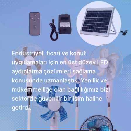
Endüstriyel, ticari ve konut
uygulamaları için en üst düzey LED
aydınlatma çözümleri sağlama
konusunda uzmanlaştık. Yenilik ve
mükemmelliğe olan bağlılığımız bizi
sektörde güvenilir bir isim haline
getirdi.