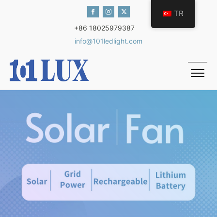
TR
+86 18025979387
info@101ledlight.com