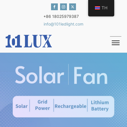
TH
+86 18025979387
info@101ledlight.com