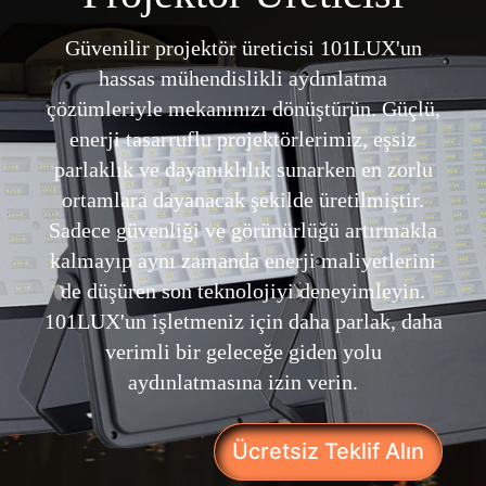
Güvenilir projektör üreticisi 101LUX'un
hassas mühendislikli aydınlatma
çözümleriyle mekanınızı dönüştürün. Güçlü,
enerji tasarruflu projektörlerimiz, eşsiz
parlaklık ve dayanıklılık sunarken en zorlu
ortamlara dayanacak şekilde üretilmiştir.
Sadece güvenliği ve görünürlüğü artırmakla
kalmayıp aynı zamanda enerji maliyetlerini
de düşüren son teknolojiyi deneyimleyin.
101LUX'un işletmeniz için daha parlak, daha
verimli bir geleceğe giden yolu
aydınlatmasına izin verin.
Ücretsiz Teklif Alın