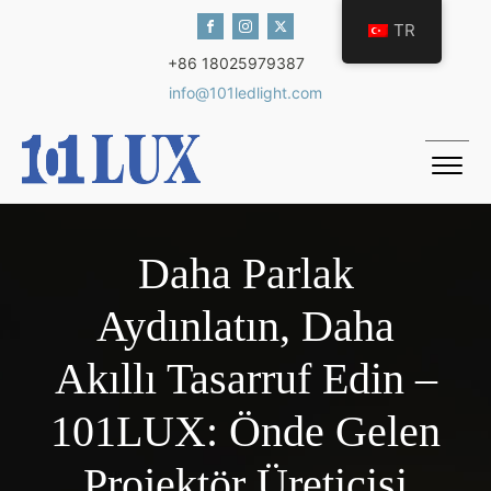
TR
+86 18025979387
info@101ledlight.com
Daha Parlak
Aydınlatın, Daha
Akıllı Tasarruf Edin –
101LUX: Önde Gelen
Projektör Üreticisi