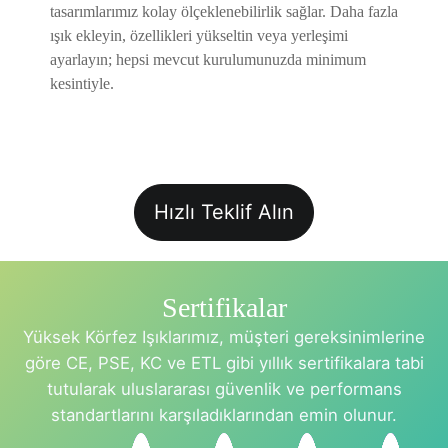
tasarımlarımız kolay ölçeklenebilirlik sağlar. Daha fazla
ışık ekleyin, özellikleri yükseltin veya yerleşimi
ayarlayın; hepsi mevcut kurulumunuzda minimum
kesintiyle.
Hızlı Teklif Alın
Sertifikalar
Yüksek Körfez Işıklarımız, müşteri gereksinimlerine
göre CE, PSE, KC ve ETL gibi yıllık sertifikalara tabi
tutularak uluslararası güvenlik ve performans
standartlarını karşıladıklarından emin olunur.