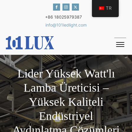
TR
+86 18025979387
info@101ledlight.com
Lider Yüksek Watt'lı
Lamba Üreticisi –
Yüksek Kaliteli
Endüstriyel
Aydınlatma Çözümleri