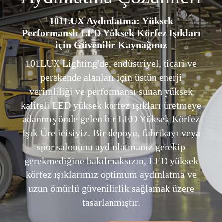
101LUX Aydınlatma: Yüksek
Performanslı LED Yüksek Körfez Işıkları
için Güvenilir Kaynağınız
101LUX Lighting'de, endüstriyel, ticari ve
perakende alanları için üstün enerji
verimliliği ve performansı sunan yüksek
kaliteli LED yüksek körfez ışıkları üretmeye
adanmış önde gelen bir LED Yüksek Körfez
Işık Üreticisiyiz. Bir depoyu, fabrikayı veya
spor salonunu aydınlatmanız gerekip
gerekmediğine bakılmaksızın, LED yüksek
körfez ışıklarımız optimum aydınlatma ve
uzun ömürlü güvenilirlik sağlamak üzere
tasarlanmıştır.