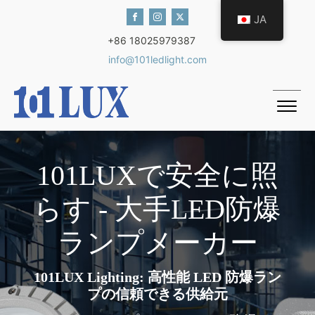
JA
+86 18025979387
info@101ledlight.com
101LUXで安全に照
らす - 大手LED防爆
ランプメーカー
101LUX Lighting: 高性能 LED 防爆ラン
プの信頼できる供給元