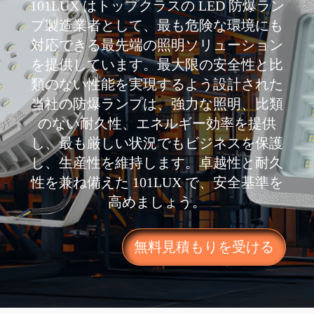
101LUX はトップクラスの LED 防爆ラン
プ製造業者として、最も危険な環境にも
対応できる最先端の照明ソリューション
を提供しています。最大限の安全性と比
類のない性能を実現するよう設計された
当社の防爆ランプは、強力な照明、比類
のない耐久性、エネルギー効率を提供
し、最も厳しい状況でもビジネスを保護
し、生産性を維持します。卓越性と耐久
性を兼ね備えた 101LUX で、安全基準を
高めましょう。
無料見積もりを受ける