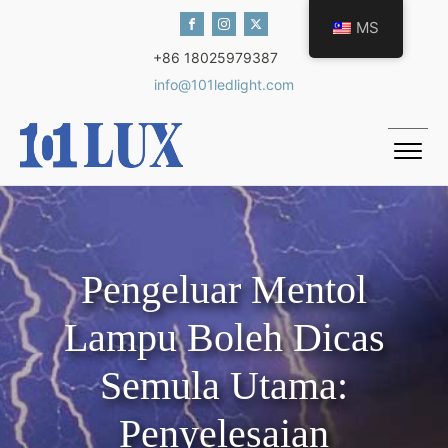
MS
+86 18025979387
info@101ledlight.com
Pengeluar Mentol
Lampu Boleh Dicas
Semula Utama:
Penyelesaian