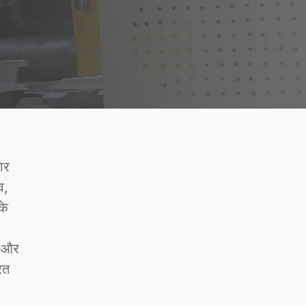
ार
व,
के
ं और
ित