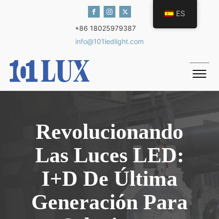
ES
+86 18025979387
info@101ledlight.com
Revolucionando
Las Luces LED:
I+D De Última
Generación Para