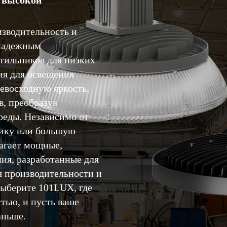
 высокой
зводительность и
 надежным
тильников для низких
ия для освещения
евосходную яркость,
в, преобразуя
еды. Независимо от
брику или большую
агает мощные,
ия, разработанные для
 производительности и
Выберите 101LUX, где
тью, и пусть ваше
аньше.