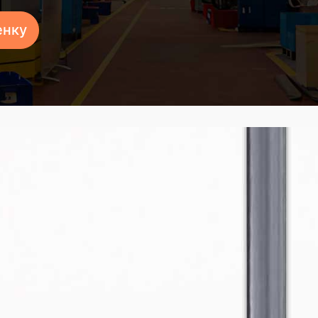
енку
Что отличает на
вашего бизнеса?
Откройте для себя вер
передовыми решениями 
низкими пролетами. Ка
вашего бизнеса, обеспе
долговечность и исклю