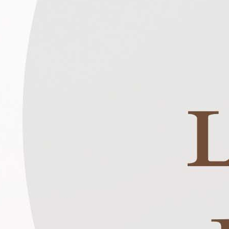
ть на пике
а расходах на электроэнергию без
. Наши светодиоды с низкими
рованы для сверхэффективности,
ные расходы и обеспечивает
щенность.
сть
ля низких пролетов, созданные для
вий, обеспечивают срок службы до
рощайтесь с постоянным
аменой.
вание тепла