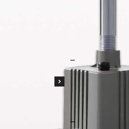
Избыточное тепло 
освещения. Вот поч
превосходное управ
что ваше освещение
работать оптимальн
нагрузки.
Непревзойденная я
Будь то склады, п
крупные торговые п
обеспечивают четко
устраняющее тени 
видимость.
Простая установка