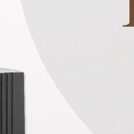
может быть тихим убийцей для
ему наша конструкция включает
ление температурой, гарантируя,
 останется прохладным и будет
о даже в условиях высокой
ркость и четкость
ромышленные помещения или
лощади, наши низкие секции
е, равномерное освещение,
и гарантирующее полную
 и модернизация