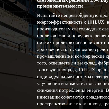
светодиодных решений Low Bay
производительности
Испытайте непревзойденную прои
энергоэффективность с 101LUX,
производителем светодиодных све
пролетов. Наши передовые решен
низких пролетов обеспечивают пр
долговечность и экономию средст
промышленные и коммерческие ср
того, освещаете ли вы склад, фа
торговую площадь, 101LUX предл
индивидуальные системы освещен
улучшения видимости, повышения
снижения потребления энергии. 
инновации сочетаются с надежнос
пространство сияет как никогда р