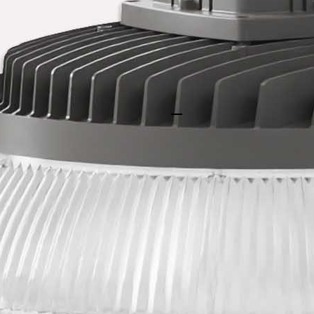
Наши низкие отсеки
простой интеграции
модернизировать в 
сводит к минимуму 
Возможности интел
Легко интегрируйте
управления дневны
яркости, чтобы соз
адаптируется к пот
повышая эффективно
Получите быструю ра