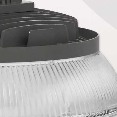
, разработанные для быстрой и
, можно легко установить или
существующих системах, что
время простоя вашего бизнеса.
лектуального управления
 датчики движения, элементы
м светом и параметры регулировки
дать световое решение, которое
ребностям вашего пространства,
сть и гибкость.
сценку