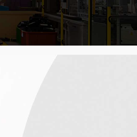
ш Low Bay от других для
шину точного освещения с нашими
для светодиодных светильников с
ждый дюйм разработан с учетом
чивая эффективность,
чительную производительность.