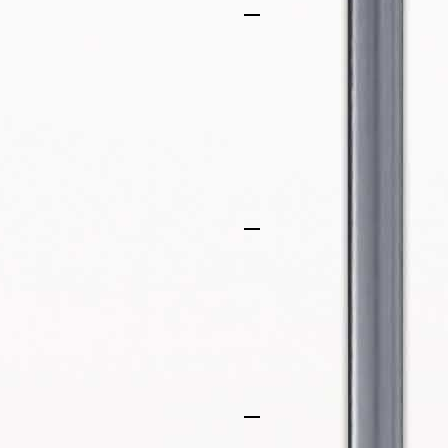
Энергоэффективнос
Экономьте до 60% н
ущерба для яркости
пролетами спроекти
что снижает наклад
максимальную осве
Длительная прочно
Наши светильники д
самых суровых усло
100 000 часов. Поп
обслуживанием и з
Улучшенное рассеи