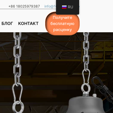
+86 18025979387
info@101ledlight.com
RU
Получите
БЛОГ
КОНТАКТ
бесплатную
расценку